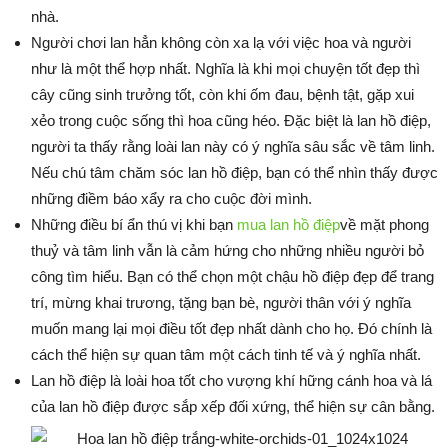
nhà.
Người chơi lan hẳn không còn xa lạ với việc hoa và người
như là một thể hợp nhất. Nghĩa là khi mọi chuyện tốt đẹp thì
cây cũng sinh trưởng tốt, còn khi ốm đau, bệnh tật, gặp xui
xẻo trong cuộc sống thì hoa cũng héo. Đặc biệt là lan hồ điệp,
người ta thấy rằng loài lan này có ý nghĩa sâu sắc về tâm linh.
Nếu chú tâm chăm sóc lan hồ điệp, bạn có thể nhìn thấy được
những điềm báo xẩy ra cho cuộc đời mình.
Những điều bí ẩn thú vị khi bạn
mua lan hồ điệp
về mặt phong
thuỷ và tâm linh vẫn là cảm hứng cho những nhiều người bỏ
công tìm hiểu. Bạn có thể chọn một chậu hồ điệp đẹp để trang
trí, mừng khai trương, tặng bạn bè, người thân với ý nghĩa
muốn mang lại mọi điều tốt đẹp nhất dành cho họ. Đó chính là
cách thể hiện sự quan tâm một cách tinh tế và ý nghĩa nhất.
Lan hồ điệp là loài hoa tốt cho vượng khí hững cánh hoa và lá
của lan hồ điệp được sắp xếp đối xứng, thể hiện sự cân bằng.