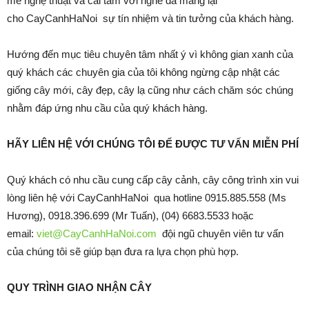
mê nghệ thuật và cái tâm với nghề đã mang lại
cho CayCanhHaNoi sự tín nhiệm và tin tưởng của khách hàng.
Hướng đến mục tiêu chuyên tâm nhất ý vì không gian xanh của
quý khách các chuyên gia của tôi không ngừng cập nhật các
giống cây mới, cây đẹp, cây lạ cũng như cách chăm sóc chúng
nhằm đáp ứng nhu cầu của quý khách hàng.
HÃY LIÊN HỆ VỚI CHÚNG TÔI ĐỂ ĐƯỢC TƯ VẤN MIỄN PHÍ
Quý khách có nhu cầu cung cấp cây cảnh, cây công trình xin vui
lòng liên hệ với CayCanhHaNoi qua hotline 0915.885.558 (Ms
Hương), 0918.396.699 (Mr Tuấn), (04) 6683.5533 hoặc
email:
viet@CayCanhHaNoi.com
đội ngũ chuyên viên tư vấn
của chúng tôi sẽ giúp bạn đưa ra lựa chọn phù hợp.
QUY TRÌNH GIAO NHẬN CÂY