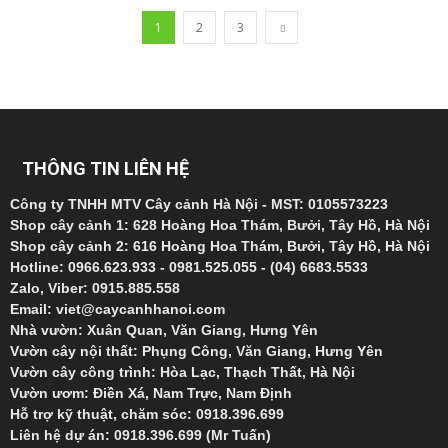
1
2
3
THÔNG TIN LIÊN HỆ
Công ty TNHH MTV Cây cảnh Hà Nội - MST: 0105573223
Shop cây cảnh 1: 628 Hoàng Hoa Thám, Bưởi, Tây Hồ, Hà Nội
Shop cây cảnh 2: 616 Hoàng Hoa Thám, Bưởi, Tây Hồ, Hà Nội
Hotline: 0966.623.933 - 0981.525.055 - (04) 6683.5533
Zalo, Viber: 0915.885.558
Email: viet@caycanhhanoi.com
Nhà vườn: Xuân Quan, Văn Giang, Hưng Yên
Vườn cây nội thất: Phụng Công, Văn Giang, Hưng Yên
Vườn cây công trình: Hòa Lạc, Thạch Thất, Hà Nội
Vườn ươm: Điền Xá, Nam Trực, Nam Định
Hỗ trợ kỹ thuật, chăm sóc: 0918.396.699
Liên hệ dự án: 0918.396.699 (Mr Tuấn)