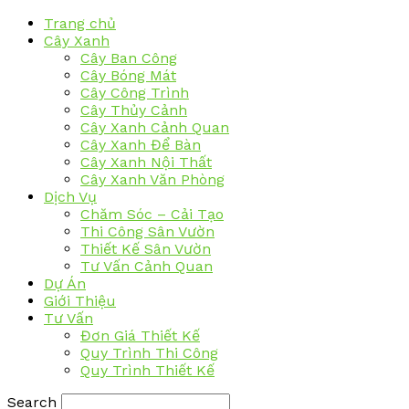
Trang chủ
Cây Xanh
Cây Ban Công
Cây Bóng Mát
Cây Công Trình
Cây Thủy Cảnh
Cây Xanh Cảnh Quan
Cây Xanh Để Bàn
Cây Xanh Nội Thất
Cây Xanh Văn Phòng
Dịch Vụ
Chăm Sóc – Cải Tạo
Thi Công Sân Vườn
Thiết Kế Sân Vườn
Tư Vấn Cảnh Quan
Dự Án
Giới Thiệu
Tư Vấn
Đơn Giá Thiết Kế
Quy Trình Thi Công
Quy Trình Thiết Kế
Search