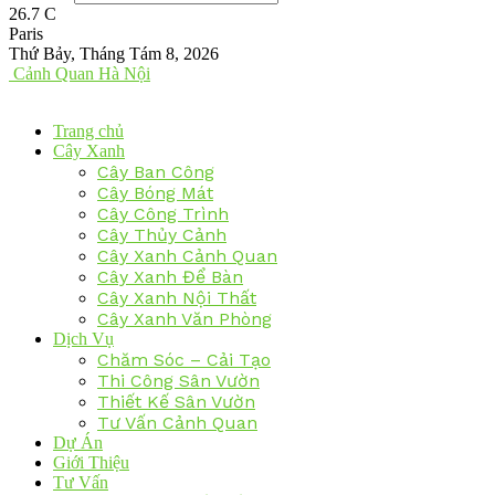
26.7
C
Paris
Thứ Bảy, Tháng Tám 8, 2026
Cảnh Quan Hà Nội
Trang chủ
Cây Xanh
Cây Ban Công
Cây Bóng Mát
Cây Công Trình
Cây Thủy Cảnh
Cây Xanh Cảnh Quan
Cây Xanh Để Bàn
Cây Xanh Nội Thất
Cây Xanh Văn Phòng
Dịch Vụ
Chăm Sóc – Cải Tạo
Thi Công Sân Vườn
Thiết Kế Sân Vườn
Tư Vấn Cảnh Quan
Dự Án
Giới Thiệu
Tư Vấn