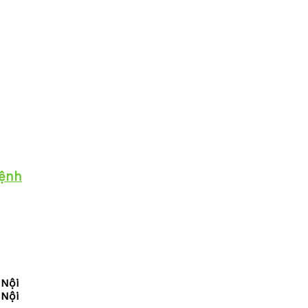
bệnh
 Nội
 Nội