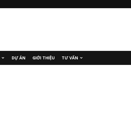
DỰ ÁN
GIỚI THIỆU
TƯ VẤN