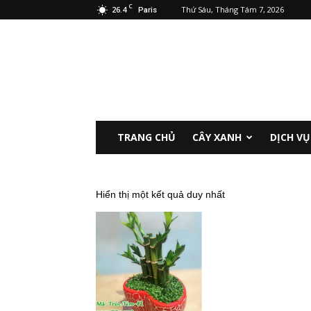
C
26.4
Thứ Sáu, Tháng Tám 7, 2026
Paris
Cảnh
Quan
Hà
Nội
TRANG CHỦ
CÂY XANH
DỊCH VỤ
Hiển thị một kết quả duy nhất