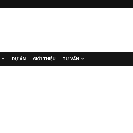
DỰ ÁN
GIỚI THIỆU
TƯ VẤN