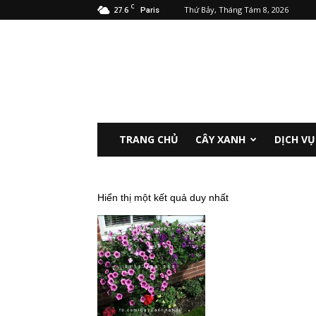
C
27.6
Thứ Bảy, Tháng Tám 8, 2026
Paris
Cảnh
Quan
Hà
Nội
TRANG CHỦ
CÂY XANH
DỊCH VỤ
Hiển thị một kết quả duy nhất