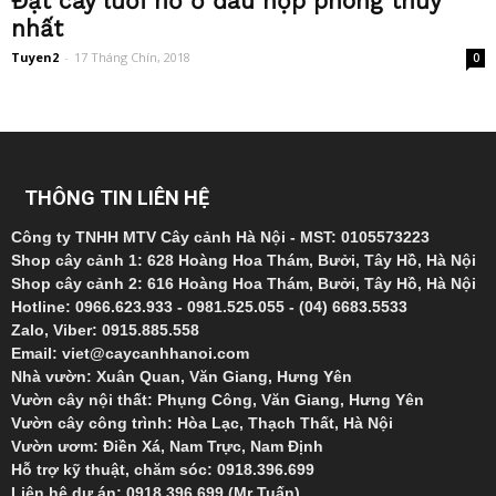
Đặt cây lưỡi hổ ở đâu hợp phong thủy
nhất
Tuyen2
-
17 Tháng Chín, 2018
0
THÔNG TIN LIÊN HỆ
Công ty TNHH MTV Cây cảnh Hà Nội - MST: 0105573223
Shop cây cảnh 1: 628 Hoàng Hoa Thám, Bưởi, Tây Hồ, Hà Nội
Shop cây cảnh 2: 616 Hoàng Hoa Thám, Bưởi, Tây Hồ, Hà Nội
Hotline: 0966.623.933 - 0981.525.055 - (04) 6683.5533
Zalo, Viber: 0915.885.558
Email: viet@caycanhhanoi.com
Nhà vườn: Xuân Quan, Văn Giang, Hưng Yên
Vườn cây nội thất: Phụng Công, Văn Giang, Hưng Yên
Vườn cây công trình: Hòa Lạc, Thạch Thất, Hà Nội
Vườn ươm: Điền Xá, Nam Trực, Nam Định
Hỗ trợ kỹ thuật, chăm sóc: 0918.396.699
Liên hệ dự án: 0918.396.699 (Mr Tuấn)