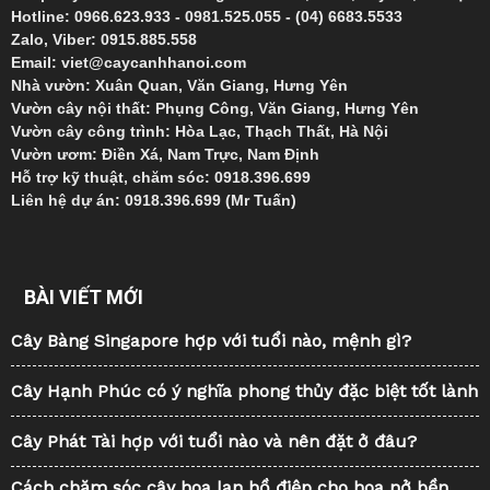
Hotline: 0966.623.933 - 0981.525.055 - (04) 6683.5533
Zalo, Viber: 0915.885.558
Email: viet@caycanhhanoi.com
Nhà vườn: Xuân Quan, Văn Giang, Hưng Yên
Vườn cây nội thất: Phụng Công, Văn Giang, Hưng Yên
Vườn cây công trình: Hòa Lạc, Thạch Thất, Hà Nội
Vườn ươm: Điền Xá, Nam Trực, Nam Định
Hỗ trợ kỹ thuật, chăm sóc: 0918.396.699
Liên hệ dự án: 0918.396.699 (Mr Tuấn)
BÀI VIẾT MỚI
Cây Bàng Singapore hợp với tuổi nào, mệnh gì?
Cây Hạnh Phúc có ý nghĩa phong thủy đặc biệt tốt lành
Cây Phát Tài hợp với tuổi nào và nên đặt ở đâu?
Cách chăm sóc cây hoa lan hồ điệp cho hoa nở bền