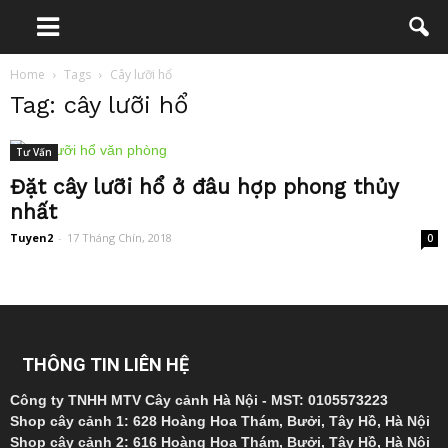
Home
Tags
Cây lưỡi hổ
Tag: cây lưỡi hổ
Tư Vấn
Đặt cây lưỡi hổ ở đâu hợp phong thủy
nhất
Tuyen2
-
17 Tháng Chín, 2018
0
THÔNG TIN LIÊN HỆ
Công ty TNHH MTV Cây cảnh Hà Nội - MST: 0105573223
Shop cây cảnh 1: 628 Hoàng Hoa Thám, Bưởi, Tây Hồ, Hà Nội
Shop cây cảnh 2: 616 Hoàng Hoa Thám, Bưởi, Tây Hồ, Hà Nội